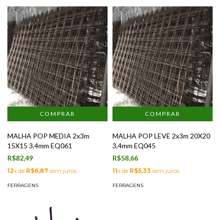
MALHA POP MEDIA 2x3m
MALHA POP LEVE 2x3m 20X20
15X15 3,4mm EQ061
3,4mm EQ045
R$82,49
R$58,66
12
x de
R$6,87
sem juros
11
x de
R$5,33
sem juros
FERRAGENS
FERRAGENS