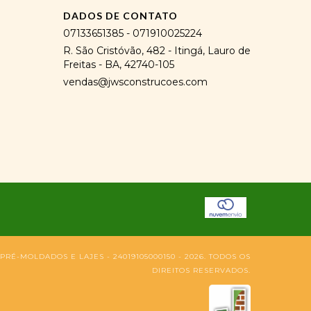
DADOS DE CONTATO
07133651385 - 071910025224
R. São Cristóvão, 482 - Itingá, Lauro de
Freitas - BA, 42740-105
vendas@jwsconstrucoes.com
RÉ-MOLDADOS E LAJES - 24019105000150 - 2026. TODOS OS
DIREITOS RESERVADOS.