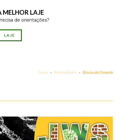
A MELHOR LAJE
recisa de orientações?
LAJE
Início
-
Pré-moldados
-
Blocos de Cimento