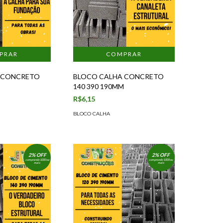
 CONCRETO
BLOCO CALHA CONCRETO
M
140 390 190MM
R$6,15
BLOCO CALHA
2% OFF
2% OFF
comprando 1000 ou
comprando 1000 ou
mais
mais