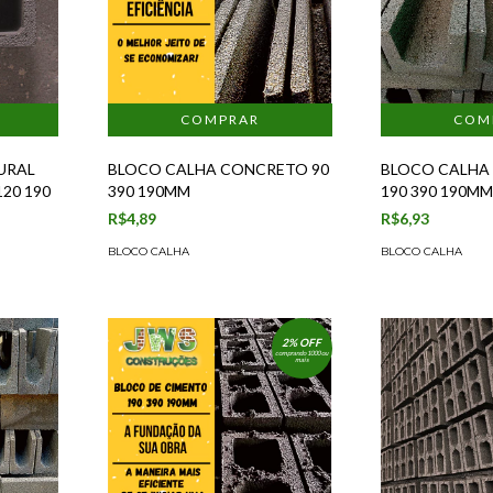
URAL
BLOCO CALHA CONCRETO 90
BLOCO CALHA
20 190
390 190MM
190 390 190M
R$4,89
R$6,93
BLOCO CALHA
BLOCO CALHA
2% OFF
comprando 1000 ou
mais