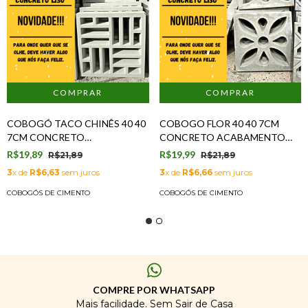
COBOGÓ TACO CHINÊS 40 40
COBOGO FLOR 40 40 7CM
7CM CONCRETO
CONCRETO ACABAMENTO
ACABAMENTO LISO
LISO
R$19,89
R$19,99
R$21,89
R$21,89
3
x de
R$6,63
sem juros
3
x de
R$6,66
sem juros
COBOGÓS DE CIMENTO
COBOGÓS DE CIMENTO
COMPRE POR WHATSAPP
Mais facilidade. Sem Sair de Casa