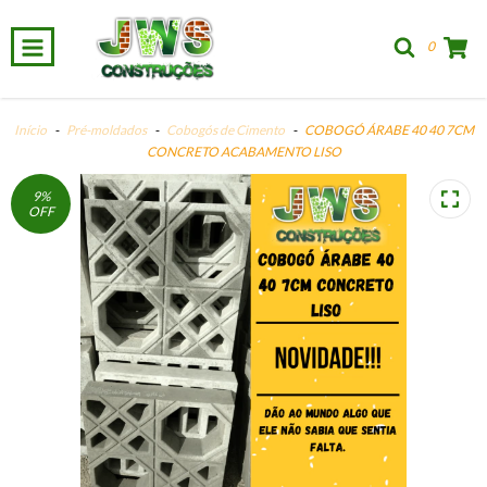
0
Início
-
Pré-moldados
-
Cobogós de Cimento
-
COBOGÓ ÁRABE 40 40 7CM
CONCRETO ACABAMENTO LISO
9
%
OFF